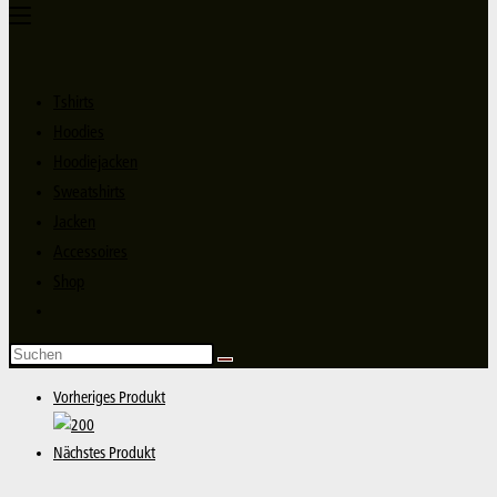
Tshirts
Hoodies
Hoodiejacken
Sweatshirts
Jacken
Accessoires
Shop
Vorheriges Produkt
Nächstes Produkt